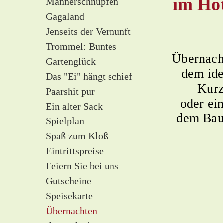
im Ho
Männerschnupfen
Gagaland
Jenseits der Vernunft
Trommel: Buntes
Übernacht
Gartenglück
dem ide
Das "Ei" hängt schief
Kurz
Paarshit pur
oder ei
Ein alter Sack
dem Bau
Spielplan
Spaß zum Kloß
Eintrittspreise
Feiern Sie bei uns
Gutscheine
Speisekarte
Übernachten