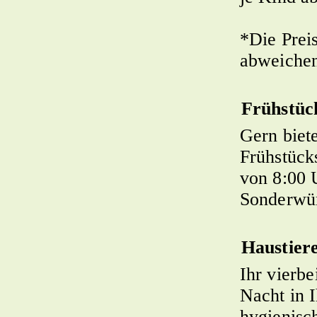
*Die Prei
abweiche
Frühstüc
Gern biet
Frühstück
von 8:00 
Sonderwü
Haustier
Ihr vierb
Nacht in 
hygienisc