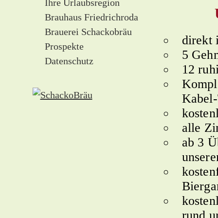
Ihre Urlaubsregion
Brauhaus Friedrichroda
Brauerei Schackobräu
direkt
Prospekte
5 Geh
Datenschutz
12 ruh
Komple
Kabel
kosten
alle Z
ab 3 Ü
unsere
kosten
Bierga
kosten
rund u