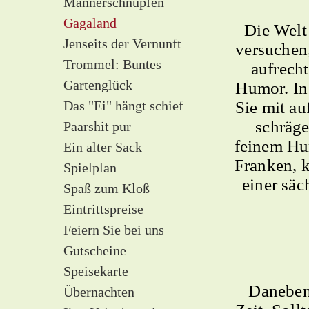
Männerschnupfen
Gagaland
Die Welt
Jenseits der Vernunft
versuchen
Trommel: Buntes
aufrech
Gartenglück
Humor. In
Das "Ei" hängt schief
Sie mit au
schräg
Paarshit pur
feinem Hum
Ein alter Sack
Franken, 
Spielplan
einer sä
Spaß zum Kloß
Eintrittspreise
Feiern Sie bei uns
Gutscheine
Speisekarte
Daneben 
Übernachten