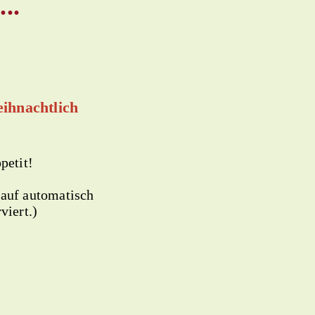
..
eihnachtlich
petit!
kauf automatisch
viert.)