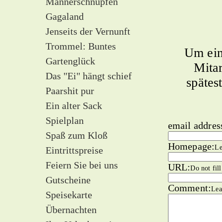
Männerschnupfen
Gagaland
Jenseits der Vernunft
Trommel: Buntes
Um ein
Gartenglück
Mitar
Das "Ei" hängt schief
spätes
Paarshit pur
Ein alter Sack
Spielplan
email addres
Spaß zum Kloß
Homepage:
Le
Eintrittspreise
Feiern Sie bei uns
URL:
Do not fill
Gutscheine
Comment:
Lea
Speisekarte
Übernachten