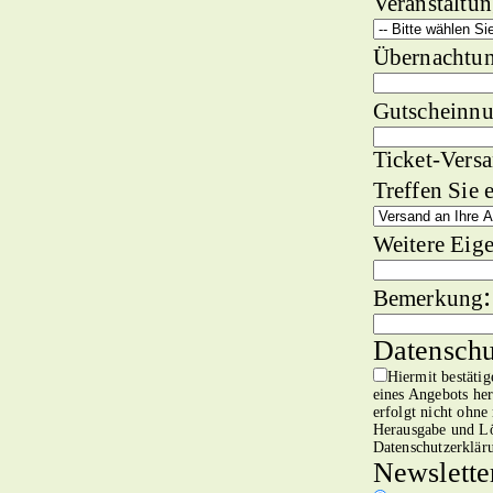
Veranstaltu
Übernachtu
Gutscheinn
Ticket-Vers
Treffen Sie 
Weitere Eig
:
Bemerkung
Datenschu
Hiermit bestäti
eines Angebots he
erfolgt nicht ohne
Herausgabe und Lö
Datenschutzerkläru
Newslette